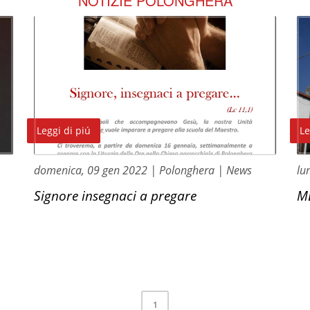
NOTIZIE POLONGHERA
Leggi di piú
Le
domenica, 09 gen 2022
| Polonghera
| News
lu
Signore insegnaci a pregare
M
1