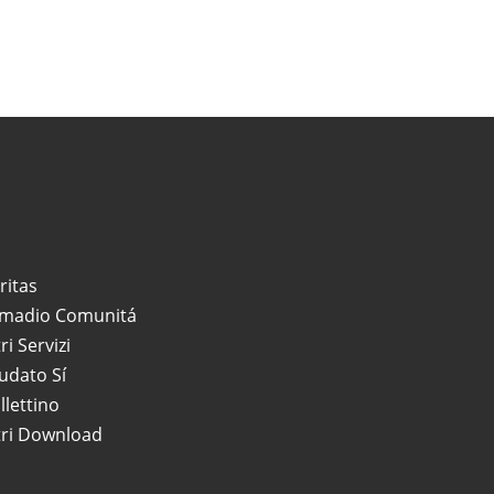
ritas
madio Comunitá
tri Servizi
udato Sí
llettino
tri Download